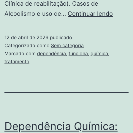
Clínica de reabilitação). Casos de
Como
Alcoolismo e uso de…
Continuar lendo
Funcio
O
12 de abril de 2026
publicado
Tratam
Categorizado como
Sem categoria
Para
Marcado com
dependência
,
funciona
,
química
,
tratamento
Depend
Químic
Dependência Química: