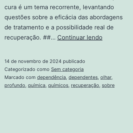
cura é um tema recorrente, levantando
questões sobre a eficácia das abordagens
de tratamento e a possibilidade real de
Dependênc
recuperação. ##…
Continuar lendo
Química
Tem
14 de novembro de 2024
publicado
Cura?
Categorizado como
Sem categoria
Um
Marcado com
dependência
,
dependentes
,
olhar
,
profundo
,
química
,
químicos
,
recuperação
,
sobre
Olhar
Profundo
sobre
a
Recuperaç