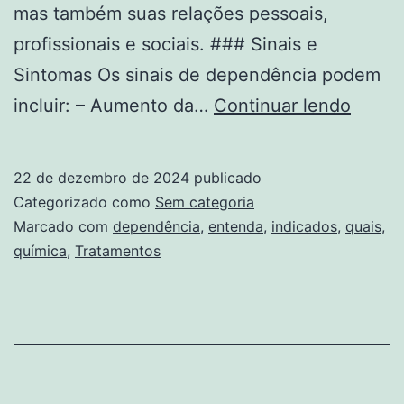
mas também suas relações pessoais,
profissionais e sociais. ### Sinais e
Sintomas Os sinais de dependência podem
Enten
incluir: – Aumento da…
Continuar lendo
o
que
22 de dezembro de 2024
publicado
é
Categorizado como
Sem categoria
a
Marcado com
dependência
,
entenda
,
indicados
,
quais
,
química
,
Tratamentos
depen
quími
e
quais
são