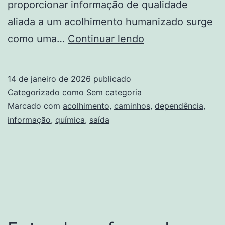
proporcionar informação de qualidade
aliada a um acolhimento humanizado surge
Dependência
como uma…
Continuar lendo
Química:
Informação
14 de janeiro de 2026
publicado
E
Categorizado como
Sem categoria
Acolhimento
Marcado com
acolhimento
,
caminhos
,
dependência
,
informação
,
química
,
saída
Como
Caminhos
De
Saída