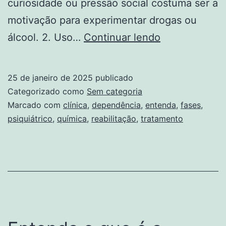
curiosidade ou pressão social costuma ser a
motivação para experimentar drogas ou
Entenda
álcool. 2. Uso…
Continuar lendo
as
fases
25 de janeiro de 2025
publicado
da
Categorizado como
Sem categoria
dependência
Marcado com
clínica
,
dependência
,
entenda
,
fases
,
psiquiátrico
,
química
,
reabilitação
,
tratamento
química
Clínica
de
Reabilitação
e
Tratamento
Psiquiátrico