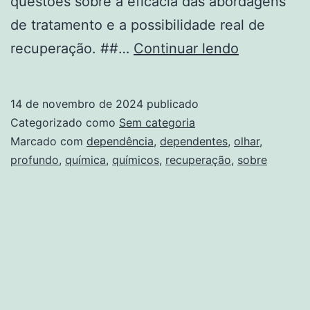
questões sobre a eficácia das abordagens
de tratamento e a possibilidade real de
Dependênc
recuperação. ##…
Continuar lendo
Química
Tem
14 de novembro de 2024
publicado
Cura?
Categorizado como
Sem categoria
Um
Marcado com
dependência
,
dependentes
,
olhar
,
profundo
,
química
,
químicos
,
recuperação
,
sobre
Olhar
Profundo
sobre
a
Recuperaç
de
Dependent