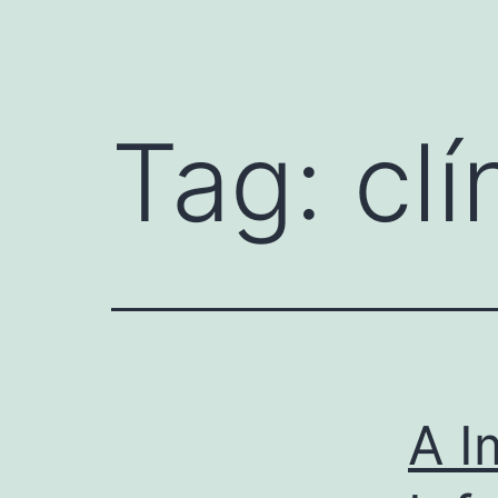
Tag:
clí
A I