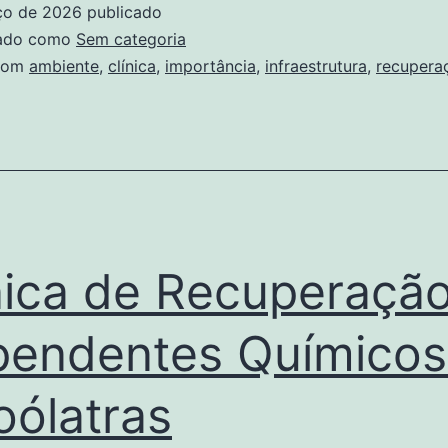
ço de 2026
publicado
Infraestrutura
zado como
Sem categoria
e
com
ambiente
,
clínica
,
importância
,
infraestrutura
,
recupera
do
Ambiente
na
Clínica
de
Recuperação
nica de Recuperaçã
endentes Químicos
oólatras