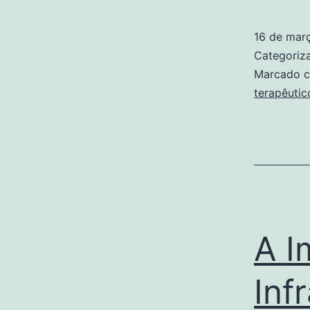
16 de mar
Categori
Marcado 
terapêutic
A I
Inf