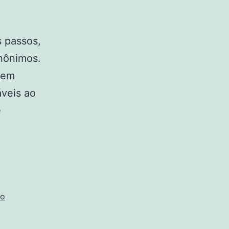
 passos,
Anônimos.
 em
áveis ao
e
Clínica
de
Recuperação
de
Dependentes
ão
Químicos