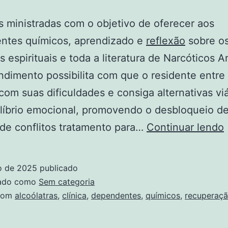
 ministradas com o objetivo de oferecer aos
ntes químicos, aprendizado e
reflexão
sobre os
os espirituais e toda a literatura de Narcóticos 
ndimento possibilita com que o residente entre
com suas dificuldades e consiga alternativas vi
líbrio emocional, promovendo o desbloqueio d
de conflitos tratamento para…
Continuar lendo
ho de 2025
publicado
zado como
Sem categoria
com
alcoólatras
,
clínica
,
dependentes
,
químicos
,
recuperaç