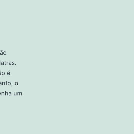
ção
atras.
ão é
anto, o
penha um