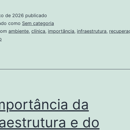
Importância
da
ço de 2026
publicado
Infraestrutura
zado como
Sem categoria
e
com
ambiente
,
clínica
,
importância
,
infraestrutura
,
recupera
o
do
Ambiente
Terapêutico
na
Clínica
de
mportância da
Recuperação
raestrutura e do