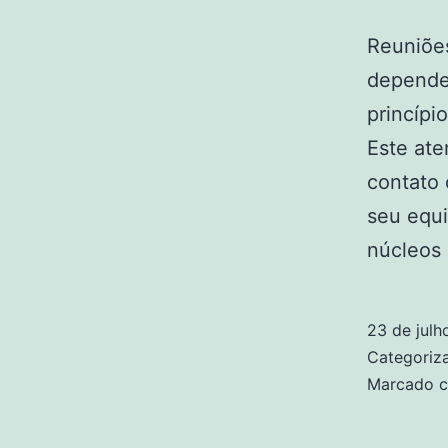
Reuniões
depende
princípi
Este ate
contato 
seu equi
núcleos 
23 de jul
Categori
Marcado 