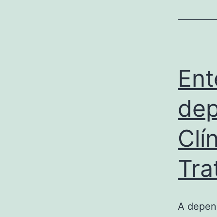
Ent
dep
Clí
Tra
A depen