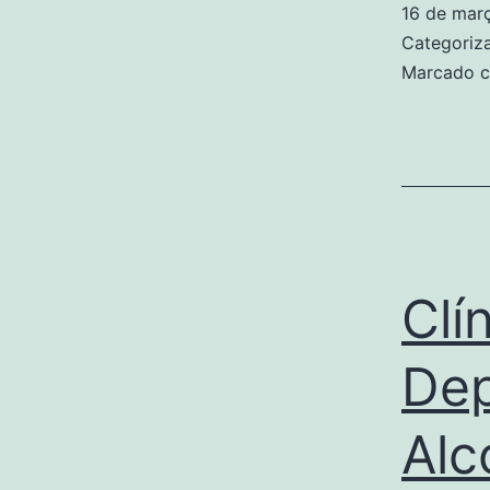
16 de mar
Categori
Marcado 
Clí
Dep
Alc