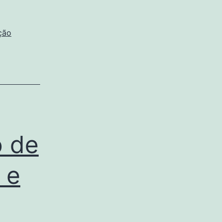
ção
o de
 e