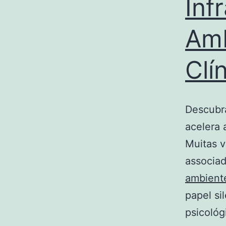
Inf
Amb
Clí
Descubra
acelera 
Muitas v
associad
ambient
papel si
psicoló