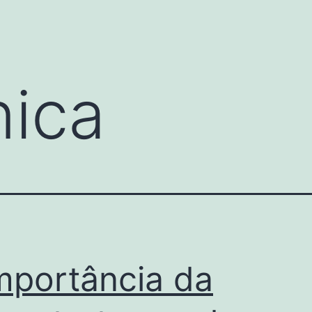
nica
mportância da