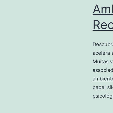
Amb
Re
Descubra
acelera 
Muitas v
associad
ambient
papel si
psicoló