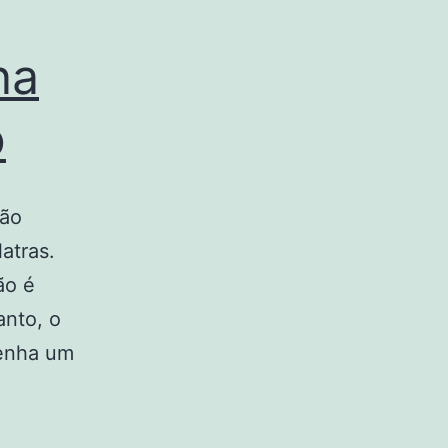
na
o
ção
atras.
ão é
anto, o
penha um