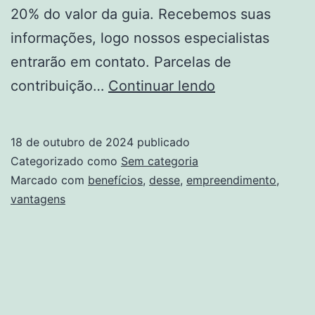
20% do valor da guia. Recebemos suas
informações, logo nossos especialistas
entrarão em contato. Parcelas de
Vantagens
contribuição…
Continuar lendo
de
ser
18 de outubro de 2024
publicado
MEI:
Categorizado como
Sem categoria
benefícios
Marcado com
benefícios
,
desse
,
empreendimento
,
vantagens
desse
tipo
de
empreendimen