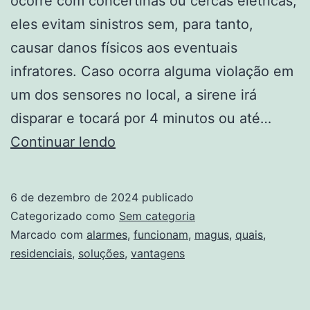
ocorre com concertinas ou cercas elétricas,
eles evitam sinistros sem, para tanto,
causar danos físicos aos eventuais
infratores. Caso ocorra alguma violação em
um dos sensores no local, a sirene irá
disparar e tocará por 4 minutos ou até…
Alarmes
Continuar lendo
Residenciais:
Como
6 de dezembro de 2024
publicado
Funcionam
Categorizado como
Sem categoria
e
Marcado com
alarmes
,
funcionam
,
magus
,
quais
,
residenciais
,
soluções
,
vantagens
Quais
Suas
Vantagens