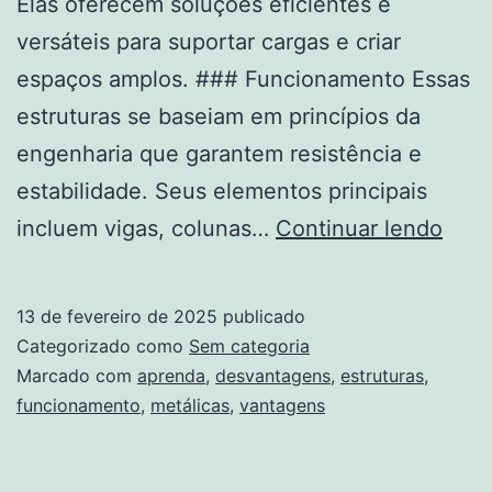
Elas oferecem soluções eficientes e
versáteis para suportar cargas e criar
espaços amplos. ### Funcionamento Essas
estruturas se baseiam em princípios da
engenharia que garantem resistência e
estabilidade. Seus elementos principais
O
incluem vigas, colunas…
Continuar lendo
Que
São
13 de fevereiro de 2025
publicado
Estr
Categorizado como
Sem categoria
Metá
Marcado com
aprenda
,
desvantagens
,
estruturas
,
funcionamento
,
metálicas
,
vantagens
Apre
o
Func