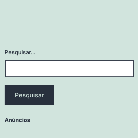
Desv
Pesquisar…
Anúncios