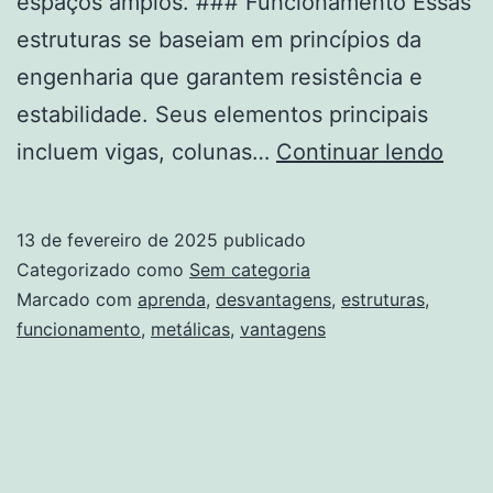
espaços amplos. ### Funcionamento Essas
estruturas se baseiam em princípios da
engenharia que garantem resistência e
estabilidade. Seus elementos principais
O
incluem vigas, colunas…
Continuar lendo
Que
São
13 de fevereiro de 2025
publicado
Estr
Categorizado como
Sem categoria
Metá
Marcado com
aprenda
,
desvantagens
,
estruturas
,
funcionamento
,
metálicas
,
vantagens
Apre
o
Func
Vant
e