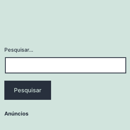
Ministério
dos
Transportes
Pesquisar…
Anúncios