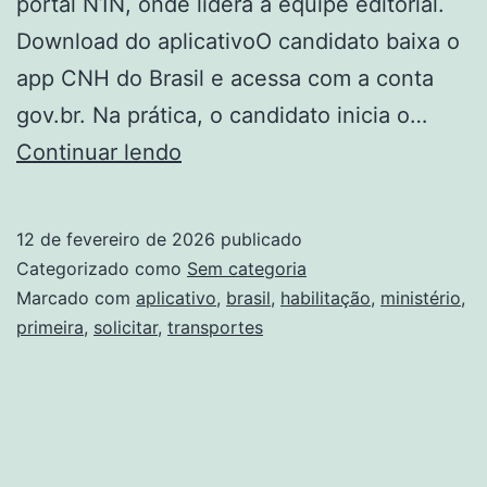
portal N1N, onde lidera a equipe editorial.
Download do aplicativoO candidato baixa o
app CNH do Brasil e acessa com a conta
gov.br. Na prática, o candidato inicia o…
CNH
Continuar lendo
do
Brasil:
12 de fevereiro de 2026
publicado
como
Categorizado como
Sem categoria
solicitar
Marcado com
aplicativo
,
brasil
,
habilitação
,
ministério
,
primeira
,
solicitar
,
transportes
a
primeira
habilitação
pelo
aplicativo