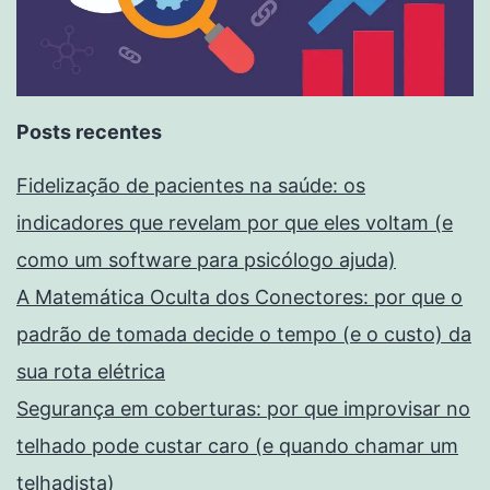
Posts recentes
Fidelização de pacientes na saúde: os
indicadores que revelam por que eles voltam (e
como um software para psicólogo ajuda)
A Matemática Oculta dos Conectores: por que o
padrão de tomada decide o tempo (e o custo) da
sua rota elétrica
Segurança em coberturas: por que improvisar no
telhado pode custar caro (e quando chamar um
telhadista)