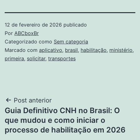
12 de fevereiro de 2026
publicado
Por
ABCboxBr
Categorizado como
Sem categoria
Marcado com
aplicativo
,
brasil
,
habilitação
,
ministério
,
primeira
,
solicitar
,
transportes
Navegação
Post anterior
Guia Definitivo CNH no Brasil: O
de
que mudou e como iniciar o
Post
processo de habilitação em 2026