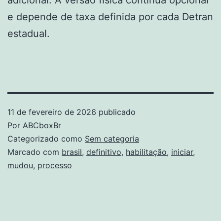
adicional. A versão física continua opcional
e depende de taxa definida por cada Detran
estadual.
11 de fevereiro de 2026
publicado
Por
ABCboxBr
Categorizado como
Sem categoria
Marcado com
brasil
,
definitivo
,
habilitação
,
iniciar
,
mudou
,
processo