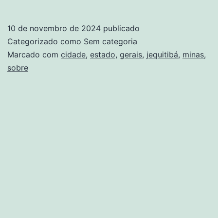
sobre
a
10 de novembro de 2024
publicado
cidade
Categorizado como
Sem categoria
de
Marcado com
cidade
,
estado
,
gerais
,
jequitibá
,
minas
,
sobre
Jequitibá
Estado
de
Minas
Gerais