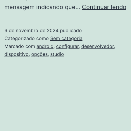
C
mensagem indicando que…
Continuar lendo
o
d
6 de novembro de 2024
publicado
d
Categorizado como
Sem categoria
n
Marcado com
android
,
configurar
,
desenvolvedor
,
dispositivo
,
opções
,
studio
d
A
S