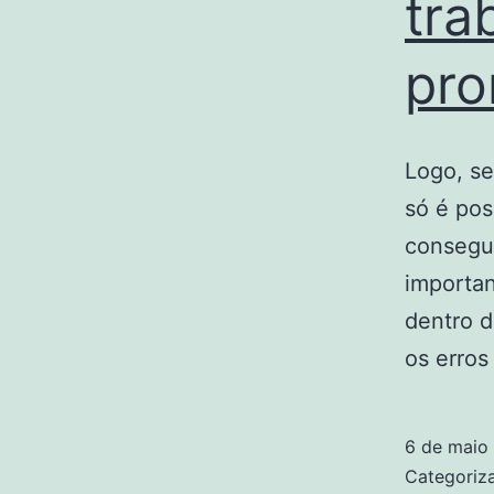
tra
pr
Logo, se
só é po
consegu
importan
dentro 
os erros
6 de maio
Categori