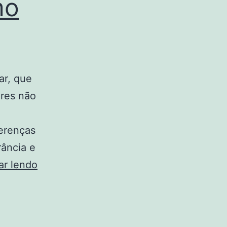
mo
ar, que
ores não
ferenças
rância e
Segurança
ar lendo
psicológica
no
trabalho: