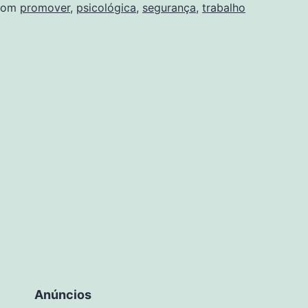
com
promover
,
psicológica
,
segurança
,
trabalho
Anúncios