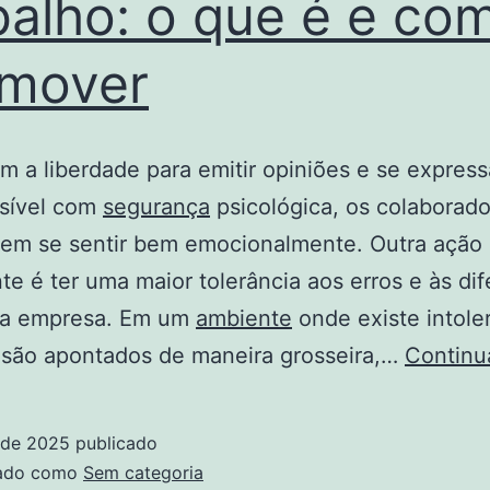
balho: o que é e co
omover
m a liberdade para emitir opiniões e se express
ssível com
segurança
psicológica, os colaborad
em se sentir bem emocionalmente. Outra ação
te é ter uma maior tolerância aos erros e às di
da empresa. Em um
ambiente
onde existe intole
 são apontados de maneira grosseira,…
Continu
 de 2025
publicado
zado como
Sem categoria