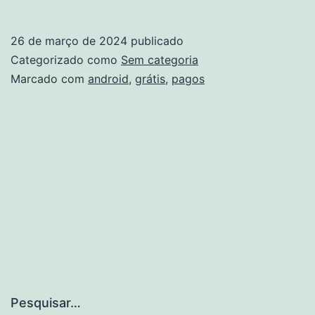
de
IPTV
26 de março de 2024
publicado
grátis
Categorizado como
Sem categoria
e
Marcado com
android
,
grátis
,
pagos
pagos
para
Android
e
iOS
Pesquisar…