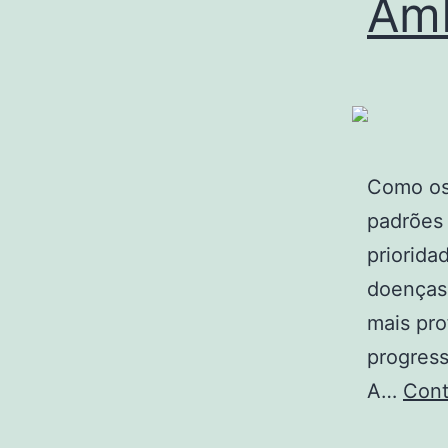
Amb
Como os
padrões
priorida
doenças 
mais pr
progres
A…
Cont