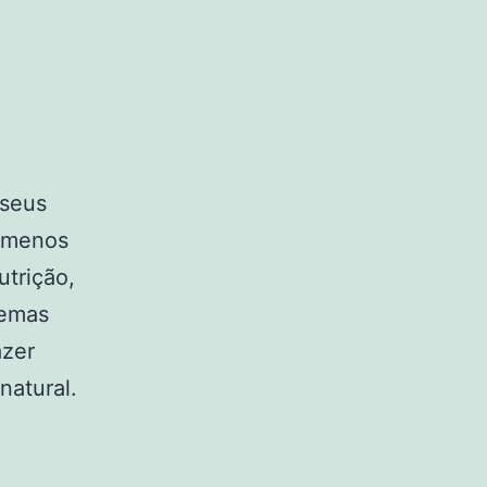
 seus
 menos
utrição,
lemas
azer
natural.