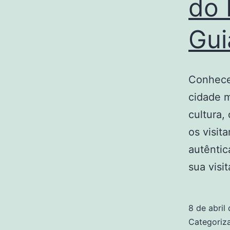
do 
Gui
Conhecer
cidade m
cultura,
os visit
autêntic
sua visi
8 de abril
Categori