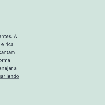
antes. A
e rica
ncantam
forma
anejar a
Descubra
ar lendo
as
Maravilhas
do