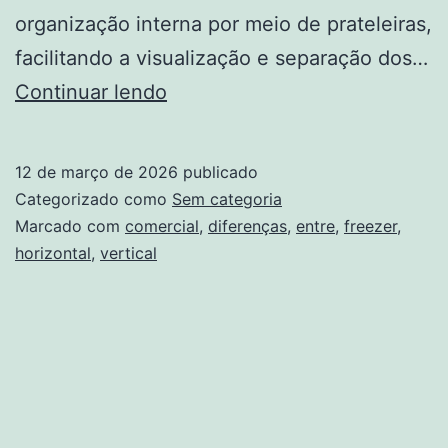
organização interna por meio de prateleiras,
facilitando a visualização e separação dos…
Diferenças
Continuar lendo
Entre
Freezer
12 de março de 2026
publicado
Vertical
Categorizado como
Sem categoria
E
Marcado com
comercial
,
diferenças
,
entre
,
freezer
,
horizontal
,
vertical
Freezer
Horizontal
No
Uso
Comercial