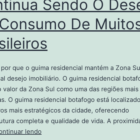
tinua Sendo O Des
Consumo De Muito
sileiros
 por que o guima residencial mantém a Zona S
pal desejo imobiliário. O guima residencial bota
o valor da Zona Sul como uma das regiões mais
s. O guima residencial botafogo está localiza
ros mais estratégicos da cidade, oferecendo
rutura completa e qualidade de vida. A proximi
Por
ontinuar lendo