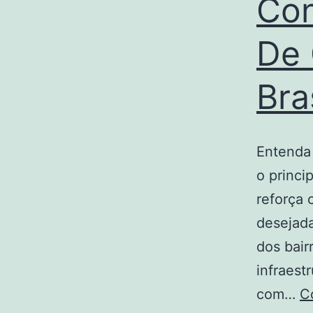
Con
De 
Bra
Entenda
o princi
reforça 
desejada
dos bair
infraest
com…
C