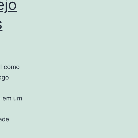
ejo
s
ul como
fogo
do em um
dade