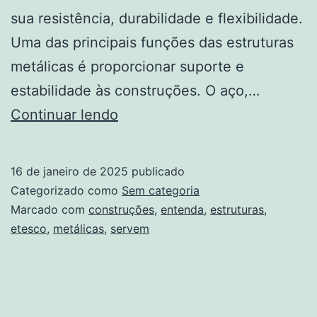
sua resistência, durabilidade e flexibilidade.
Uma das principais funções das estruturas
metálicas é proporcionar suporte e
estabilidade às construções. O aço,…
Para
Continuar lendo
que
servem
16 de janeiro de 2025
publicado
as
Categorizado como
Sem categoria
estruturas
Marcado com
construções
,
entenda
,
estruturas
,
etesco
,
metálicas
,
servem
metálicas?
Entenda!
Etesco
Construções