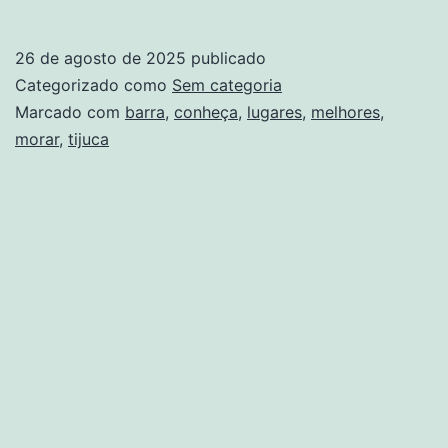
os
7
26 de agosto de 2025
publicado
melh
Categorizado como
Sem categoria
lugar
Marcado com
barra
,
conheça
,
lugares
,
melhores
,
morar
,
tijuca
da
Barra
da
Tijuc
para
morar