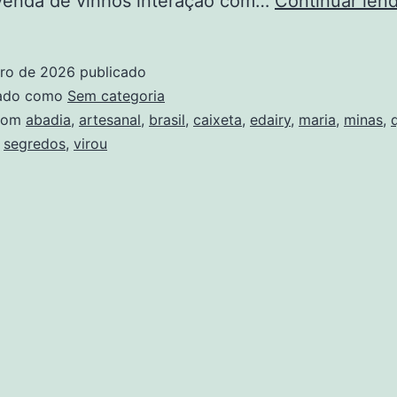
 venda de vinhos interação com…
Continuar len
iro de 2026
publicado
zado como
Sem categoria
com
abadia
,
artesanal
,
brasil
,
caixeta
,
edairy
,
maria
,
minas
,
,
segredos
,
virou