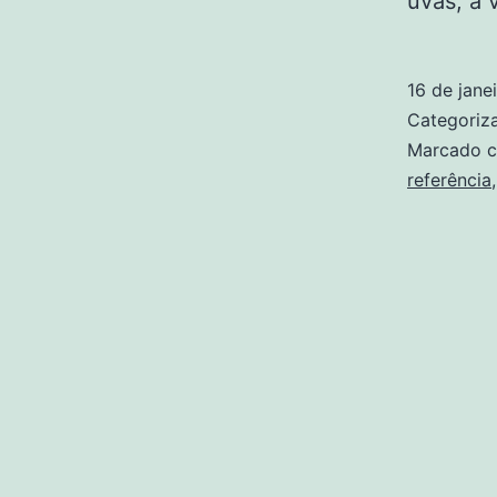
uvas, a
16 de jane
Categori
Marcado 
referência