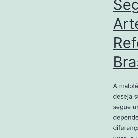
Seg
Art
Ref
Bra
A malolá
deseja s
segue um
dependen
diferenç