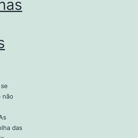
nas
s
 se
o não
 As
olha das