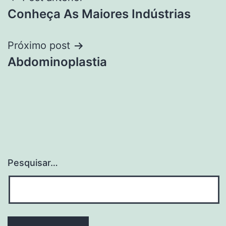
Navegação
Conheça As Maiores Indústrias
de
Post
Próximo post
Abdominoplastia
Pesquisar…