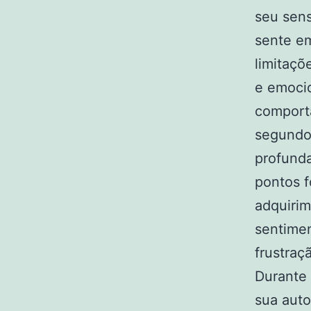
seu sens
sente em
limitaçõ
e emocio
comport
segund
profunda
pontos 
adquirim
sentimen
frustraç
Durante 
sua auto