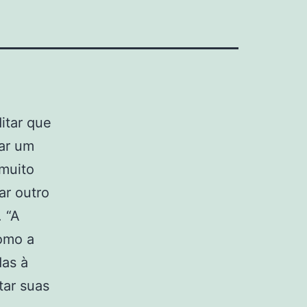
itar que
rar um
 muito
ar outro
. “A
omo a
das à
tar suas