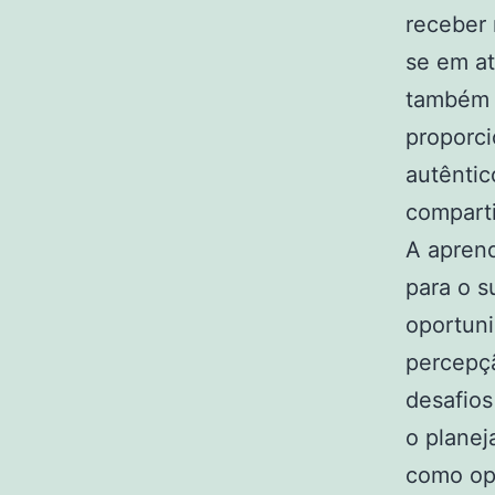
receber 
se em at
também 
proporci
autêntic
comparti
A aprend
para o s
oportuni
percepçã
desafio
o planej
como opo