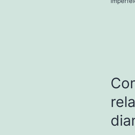
imperfei
Com
rel
dia