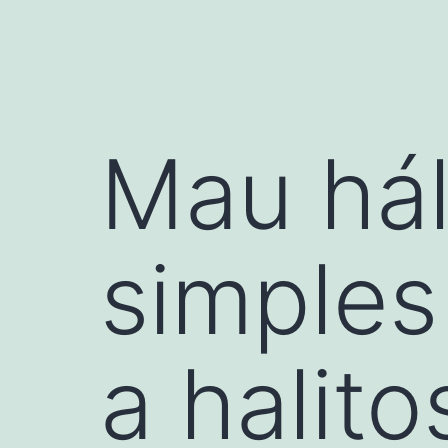
Mau hál
simples
a halito