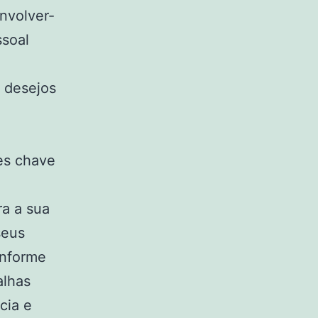
Envolver-
ssoal
e desejos
es chave
ra a sua
seus
onforme
alhas
cia e