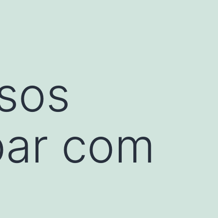
ssos
bar com