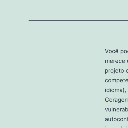
Você pod
merece o
projeto 
competen
idioma),
Coragem
vulnerab
autoconf