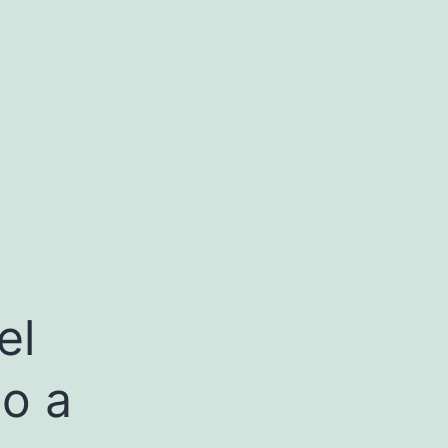
el
o a