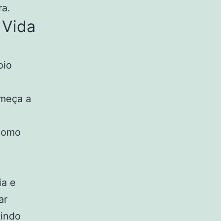
ra.
 Vida
oio
meça a
 como
ia e
ar
tindo