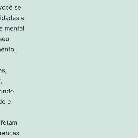
você se
lidades e
e mental
 seu
mento,
os,
,
zindo
de e
afetam
crenças