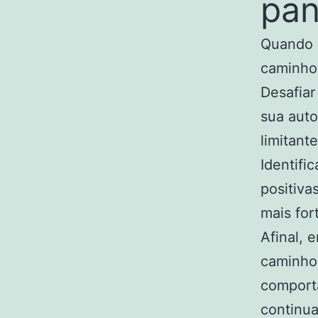
pa
Quando 
caminho 
Desafia
sua auto
limitant
Identifi
positiva
mais fort
Afinal, 
caminho.
comport
continua