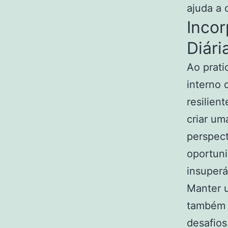
ajuda a 
Inco
Diári
Ao prati
interno
resilien
criar um
perspect
oportun
insuperá
Manter u
também a
desafios