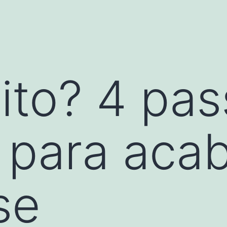
ito? 4 pa
 para aca
se