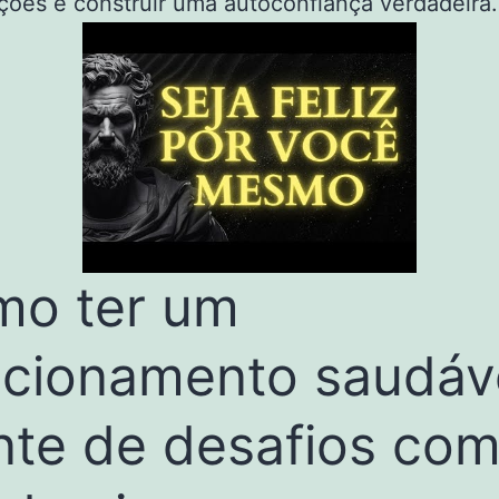
ções e construir uma autoconfiança verdadeira.
o ter um
acionamento saudáv
nte de desafios com