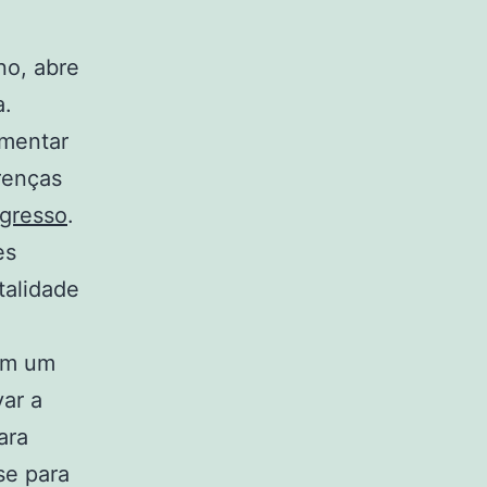
no, abre
a.
umentar
renças
gresso
.
es
talidade
 em um
var a
ara
se para