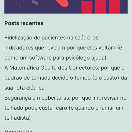
Posts recentes
Fidelização de pacientes na saúde: os
indicadores que revelam por que eles voltam (e
como um software para psicólogo ajuda)
A Matemática Oculta dos Conectores: por que o
padrão de tomada decide o tempo (e o custo) da
sua rota elétrica
Segurança em coberturas: por que improvisar no
telhado pode custar caro (e quando chamar um
telhadista)