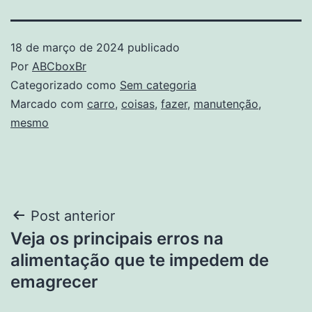
18 de março de 2024
publicado
Por
ABCboxBr
Categorizado como
Sem categoria
Marcado com
carro
,
coisas
,
fazer
,
manutenção
,
mesmo
Navegação
Post anterior
Veja os principais erros na
de
alimentação que te impedem de
Post
emagrecer