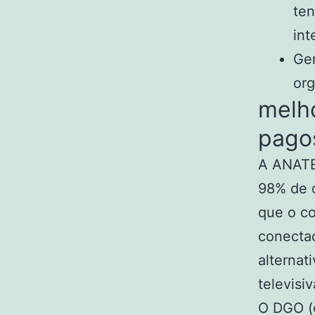
ten
int
Ger
org
melho
pagos
A ANATE
98% de 
que o c
conecta
alternat
televisiv
O DGO (