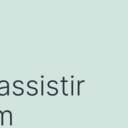
ssistir
em