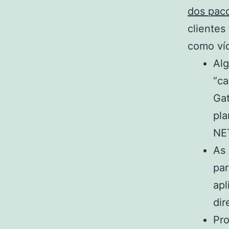
dos pac
clientes
como víd
Alg
“ca
Gat
pla
NE
As 
par
apl
dir
Pro