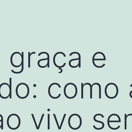
 graça e
ado: como a
ao vivo s