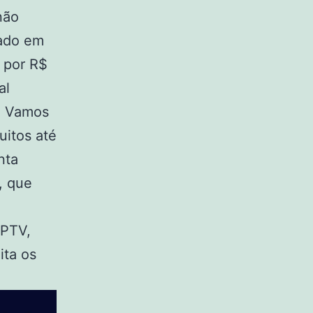
não
lado em
 por R$
al
s. Vamos
uitos até
nta
, que
IPTV,
ita os