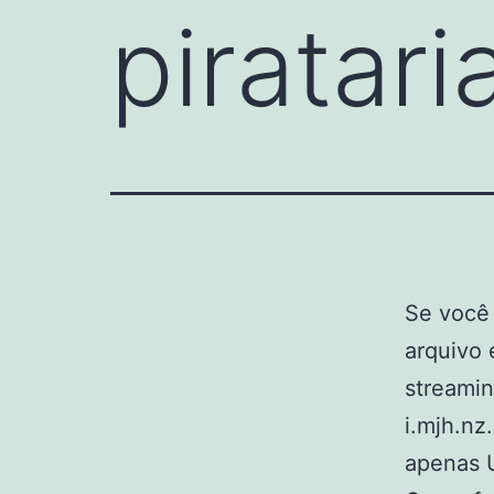
piratar
Se você 
arquivo 
streamin
i.mjh.nz
apenas 