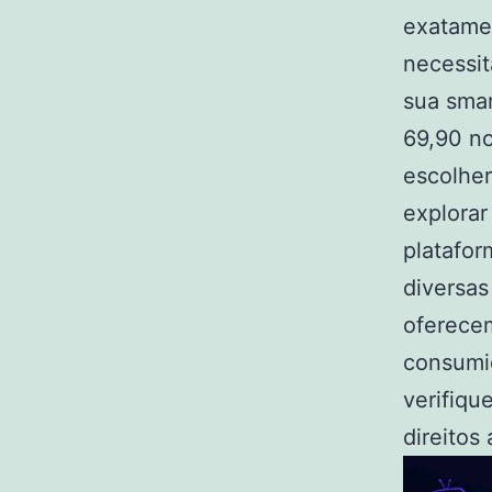
exatame
necessit
sua smar
69,90 no
escolher
explorar
platafor
diversas
oferece
consumid
verifiqu
direitos