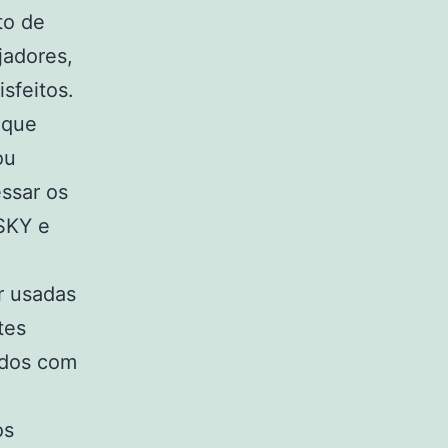
to de
jadores,
sfeitos.
 que
ou
ssar os
SKY e
r usadas
tes
eúdos com
os