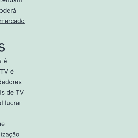
atendam
poderá
mercado
s
a é
PTV é
dedores
is de TV
l lucrar
ue
lização