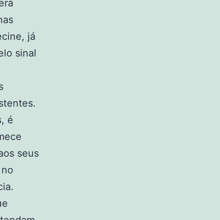
erá
nas
cine, já
lo sinal
s
istentes.
, é
omece
 aos seus
 no
ia.
ue