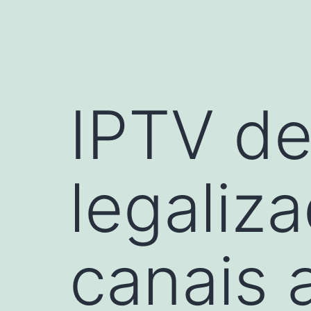
IPTV de
legaliz
canais 