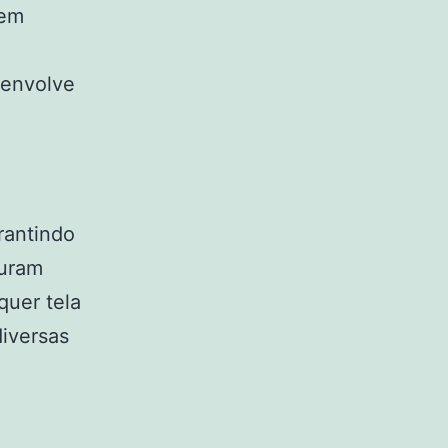
sem
 envolve
e
rantindo
guram
uer tela
diversas