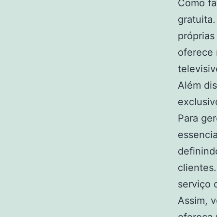
Como fal
gratuita
próprias
oferece 
televisi
Além di
exclusivo
Para ger
essencia
definind
clientes
serviço 
Assim, 