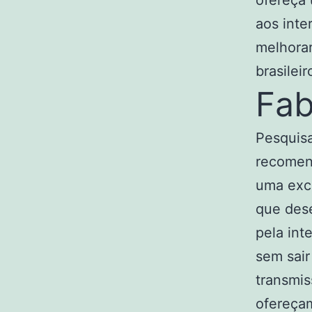
ofereça
aos inte
melhora
brasileir
Fab
Pesquisa
recomend
uma exc
que dese
pela int
sem sair
transmis
ofereçam