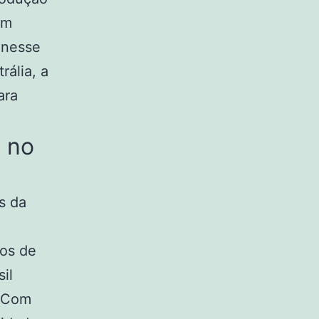
em
 nesse
rália, a
ara
s no
s da
vos de
il
. Com