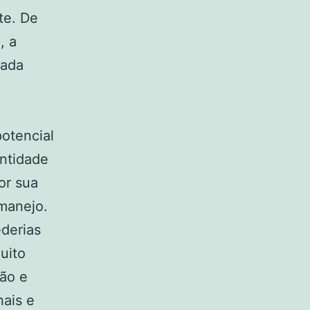
te. De
, a
nada
potencial
ntidade
or sua
 manejo.
derias
uito
ção e
ais e