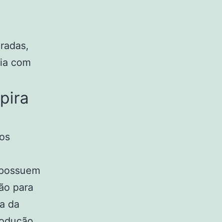
radas,
cia com
pira
aos
s possuem
ão para
a da
rodução