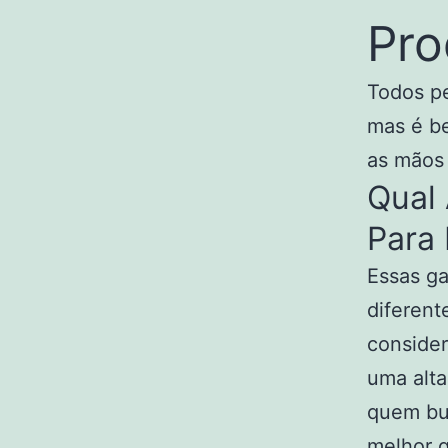
Pro
Todos pe
mas é be
as mãos 
Qual 
Para 
Essas ga
diferent
consider
uma alta
quem bu
melhor g