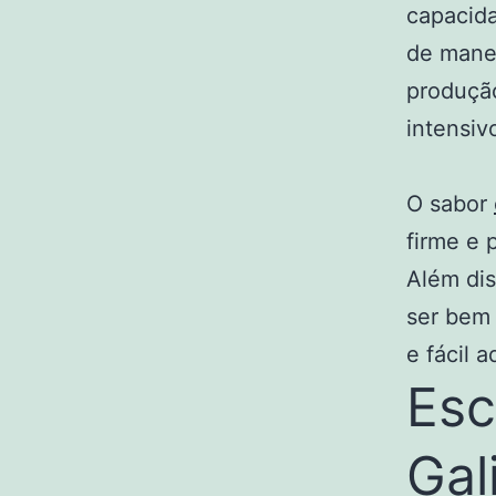
capacida
de manej
produção
intensiv
O sabor
firme e 
Além dis
ser bem 
e fácil 
Esc
Gal