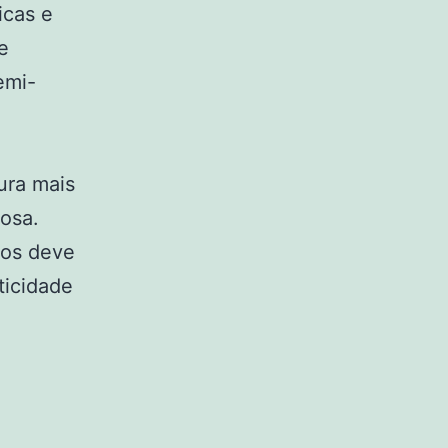
icas e
e
emi-
ura mais
osa.
vos deve
ticidade