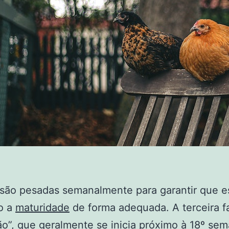
são pesadas semanalmente para garantir que e
o a
maturidade
de forma adequada. A terceira f
o”, que geralmente se inicia próximo à 18º se