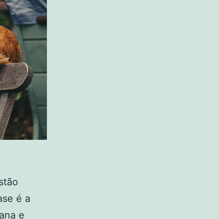
stão
ase é a
mana e