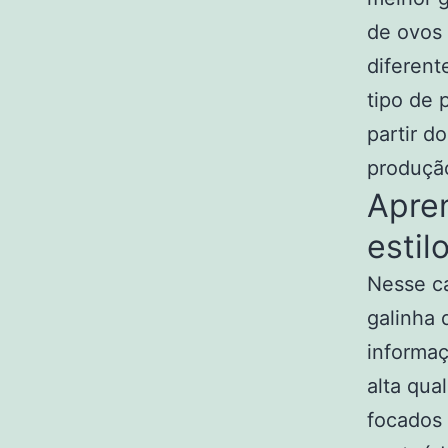
de ovos 
diferent
tipo de 
partir d
produção
Apren
estil
Nesse ca
galinha 
informaç
alta qua
focados 