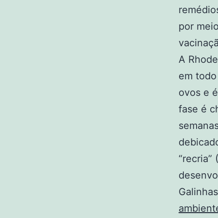
remédios
por meio
vacinaçã
A Rhode 
em todo
ovos e é
fase é c
semanas 
debicad
“recria”
desenvol
Galinhas
ambient