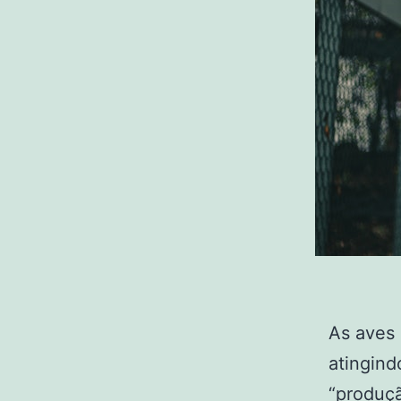
As aves 
atingind
“produçã