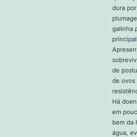
dura por
plumagem
galinha 
principa
Apresent
sobreviv
de post
de ovos 
resistên
Há doenç
em pouco
bem da h
água, e