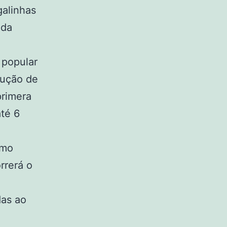
galinhas
 da
 popular
dução de
primera
até 6
omo
rrerá o
das ao