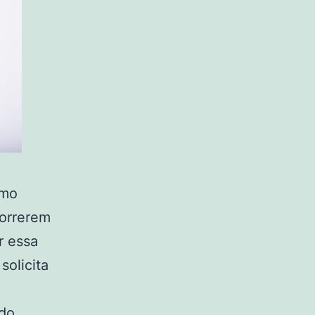
omo
correrem
r essa
solicita
ado