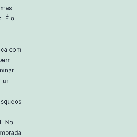
umas
. É o
anca com
 bem
minar
r um
õesqueos
l. No
emorada