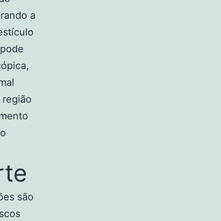
irando a
estículo
 pode
cópica,
mal
 região
amento
 o
rte
ões são
iscos