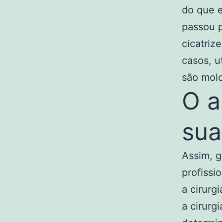
do que e
passou p
cicatriz
casos, u
são mol
O a
sua
Assim, g
profissi
a cirurg
a cirurg