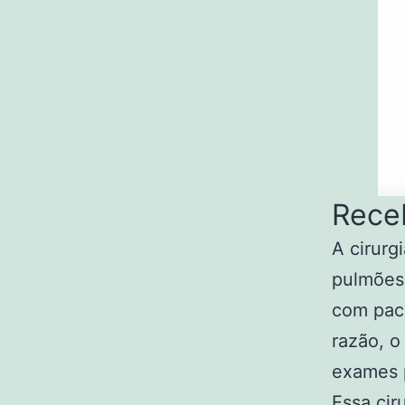
Rece
A cirurg
pulmões,
com paci
razão, o
exames p
Essa cir