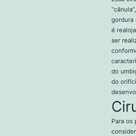
“cânula”
gordura 
é realoj
ser real
conforme
caracter
do umbi
do orifí
desenvo
Cir
Para os 
conside