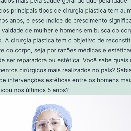
ados mais pela saúde geral do que pela idade.
dos principais tipos de cirurgia plástica tem a
mos anos, e esse índice de crescimento significa
à vaidade de mulher e homens em busca do cor
. A cirurgia plástica tem o objetivo de reconsti
e do corpo, seja por razões médicas e estética
de ser reparadora ou estética. Você sabe quais 
entos cirúrgicos mais realizados no país? Sabi
de intervenções estéticas entre os homens mai
icou nos últimos 5 anos?