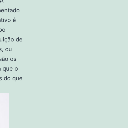
 A
umentado
tivo é
po
tuição de
s, ou
são os
a que o
s do que