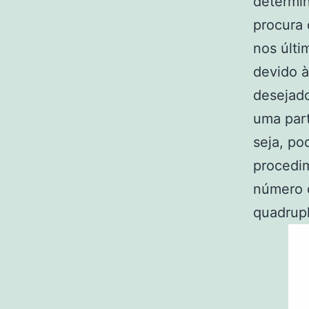
determin
procura 
nos últi
devido 
desejado
uma part
seja, po
procedim
número 
quadrupl