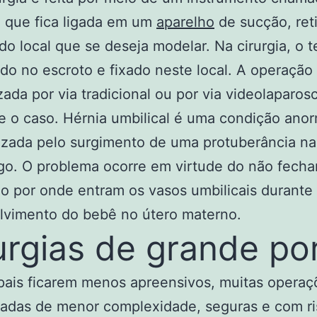
, que fica ligada em um
aparelho
de sucção, ret
do local que se deseja modelar. Na cirurgia, o t
ado no escroto e fixado neste local. A operação
izada por via tradicional ou por via videolaparos
 o caso. Hérnia umbilical é uma condição anor
izada pelo surgimento de uma protuberância na
go. O problema ocorre em virtude do não fech
cio por onde entram os vasos umbilicais durante
lvimento do bebê no útero materno.
urgias de grande po
pais ficarem menos apreensivos, muitas operaç
radas de menor complexidade, seguras e com r