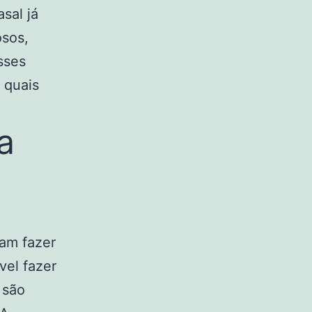
sal já
osos,
sses
 quais
a
jam fazer
vel fazer
 são