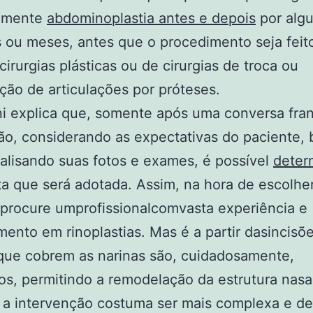
lamente
abdominoplastia antes e depois
por alg
ou meses, antes que o procedimento seja feito
cirurgias plásticas ou de cirurgias de troca ou
ição de articulações por próteses.
ni explica que, somente após uma conversa fr
ião, considerando as expectativas do paciente,
lisando suas fotos e exames, é possível
deter
a que será adotada. Assim, na hora de escolhe
procure umprofissionalcomvasta experiência e
ento em rinoplastias. Mas é a partir dasincis
que cobrem as narinas são, cuidadosamente,
s, permitindo a remodelação da estrutura nasa
, a intervenção costuma ser mais complexa e d